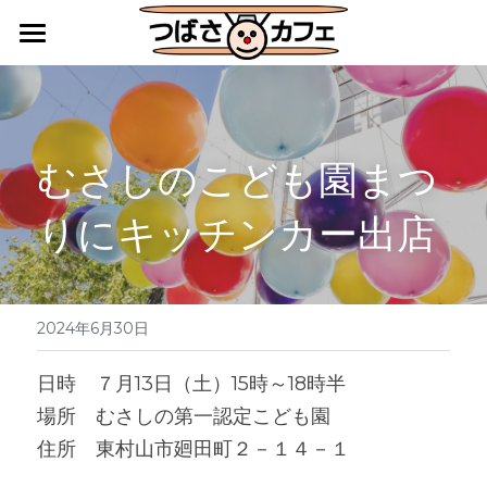
HOME
カフェレストラン
むさしのこども園まつ
キッチンカー・地域活動
りにキッチンカー出店
障害福祉サービス施設としての活動
アクセス
ご利用案内
2024年6月30日
つばさ便りバックナンバー
日時　７月13日（土）15時～18時半
場所　むさしの第一認定こども園
住所　東村山市廻田町２－１４－１