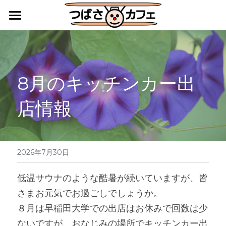
HOME
カフェレストラン
8月のキッチンカー出
キッチンカー・地域活動
店情報
障害福祉サービス施設としての活動
アクセス
ご利用案内
2026年7月30日
つばさ便りバックナンバー
低温サウナのような酷暑が続いていますが、皆
さまお元気でお過ごしでしょうか。
８月は早稲田大学での出店はお休みで回数は少
ないですが、おなじみの場所でキッチンカー出