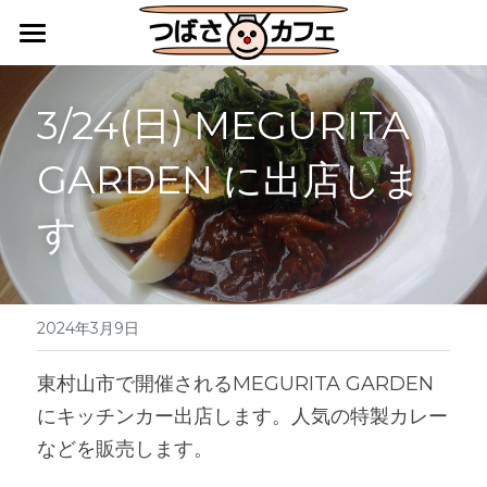
HOME
3/24(日) MEGURITA 
カフェレストラン
GARDEN に出店しま
キッチンカー・地域活動
す
障害福祉サービス施設としての活動
アクセス
ご利用案内
2024年3月9日
つばさ便りバックナンバー
東村山市で開催されるMEGURITA GARDEN 
にキッチンカー出店します。人気の特製カレー
などを販売します。