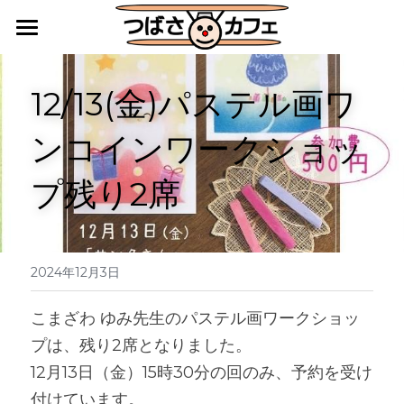
HOME
12/13(金)パステル画ワ
カフェレストラン
ンコインワークショッ
キッチンカー・地域活動
プ残り2席
障害福祉サービス施設としての活動
アクセス
ご利用案内
2024年12月3日
つばさ便りバックナンバー
こまざわ ゆみ先生のパステル画ワークショッ
プは、残り2席となりました。
12月13日（金）15時30分の回のみ、予約を受け
付けています。