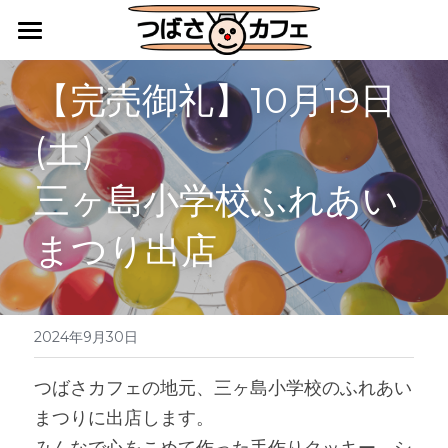
HOME
【完売御礼】10月19日
カフェレストラン
(土)
キッチンカー・地域活動
三ヶ島小学校ふれあい
障害福祉サービス施設としての活動
まつり出店
アクセス
ご利用案内
2024年9月30日
つばさ便りバックナンバー
つばさカフェの地元、三ヶ島小学校のふれあい
まつりに出店します。